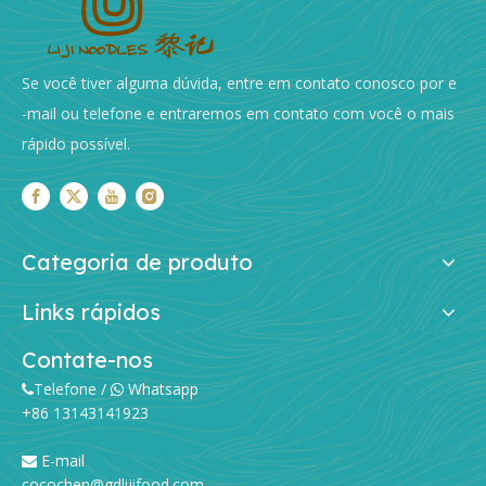
Se você tiver alguma dúvida, entre em contato conosco por e
-mail ou telefone e entraremos em contato com você o mais
rápido possível.
Categoria de produto
Links rápidos
A fervura perfeita: dominando os tempos de cozimento do macarrão de ovo
Contate-nos
O macarrão com ovo representa a base da culinária chine
Telefone /
Whatsapp


+86 13143141923
E-mail

cocochen@gdlijifood.com