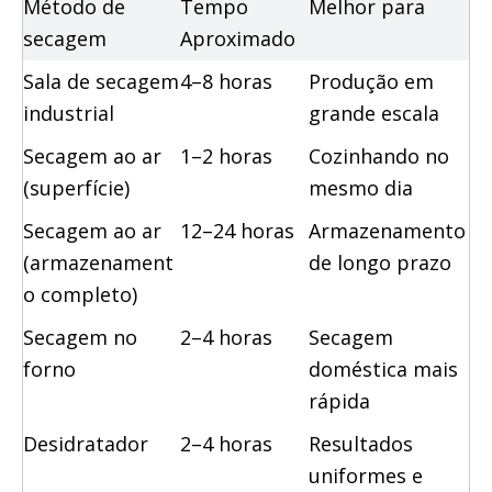
Método de 
Tempo 
Melhor para
secagem
Aproximado
Sala de secagem 
4–8 horas
Produção em 
industrial
grande escala
Secagem ao ar 
1–2 horas
Cozinhando no 
(superfície)
mesmo dia
Secagem ao ar 
12–24 horas
Armazenamento 
(armazenament
de longo prazo
o completo)
Secagem no 
2–4 horas
Secagem 
forno
doméstica mais 
rápida
Desidratador
2–4 horas
Resultados 
uniformes e 