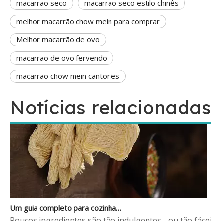
macarrão seco
macarrão seco estilo chinês
melhor macarrão chow mein para comprar
O macarrão de ovo é sem glúten? A resposta honesta para os compradores
Melhor macarrão de ovo
Este guia fornece uma análise clara e honesta. Você ap
macarrão de ovo fervendo
macarrão chow mein cantonês
Notícias relacionadas
Um guia completo para cozinhar macarrão de ovo perfeitamente sempre
Poucos ingredientes são tão indulgentes - ou tão fácei