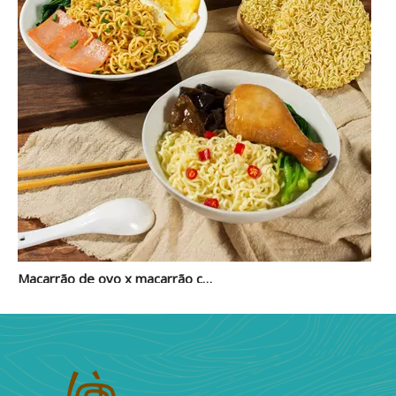
Macarrão de ovo x macarrão com casca para caçarola de atum: a comparação completa
A caçarola de atum é um daqueles pratos aparentemente 