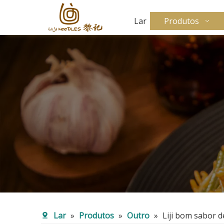
Lar
Produtos
Lar
»
Produtos
»
Outro
»
Liji bom sabor 