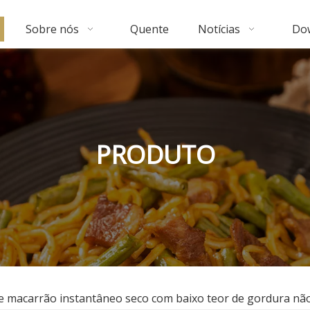
Sobre nós
Quente
Notícias
Do
PRODUTO
de macarrão instantâneo seco com baixo teor de gordura não 